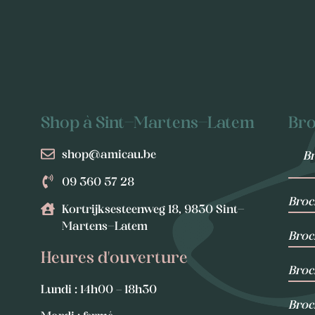
e
Shop à Sint-Martens-Latem
Bro
shop@amicau.be
Br
09 360 57 28
Broc
Kortrijksesteenweg 18, 9830 Sint-
Martens-Latem
Broc
Heures d'ouverture
Broch
Lundi : 14h00 – 18h30
Broch