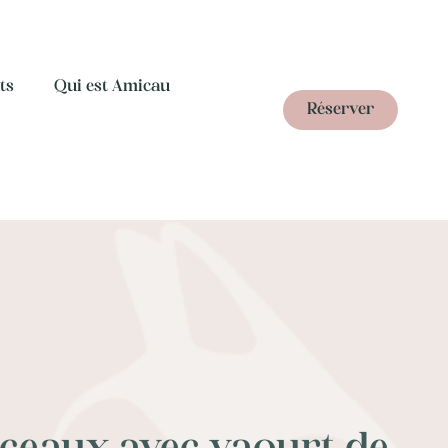
ts
Qui est Amicau
Réserver