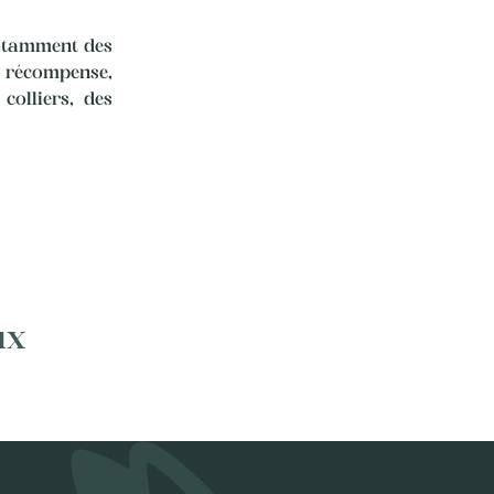
notamment des
e récompense,
colliers, des
ux