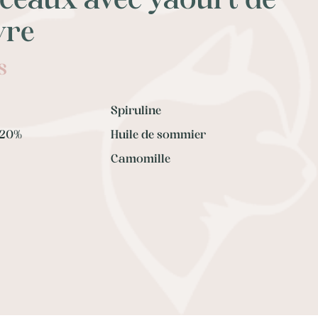
ceaux avec yaourt de
vre
s
Spiruline
 20%
Huile de sommier
Camomille