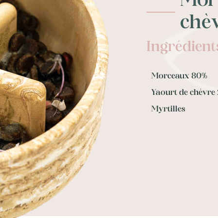
Mor
chè
Ingrédient
Morceaux 80%
Yaourt de chèvre
Myrtilles