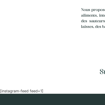
Nous proposo
aliments, in
des sauteurs
laisses, des b
S
[instagram-feed feed=1]